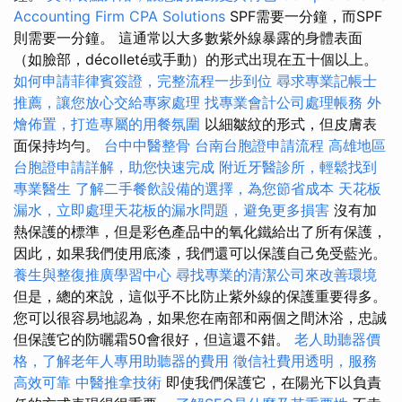
Accounting Firm CPA Solutions
SPF需要一分鐘，而SPF
則需要一分鐘。 這通常以大多數紫外線暴露的身體表面
（如臉部，décolleté或手動）的形式出現在五十個以上。
如何申請菲律賓簽證，完整流程一步到位
尋求專業記帳士
推薦，讓您放心交給專家處理
找專業會計公司處理帳務
外
燴佈置，打造專屬的用餐氛圍
以細皺紋的形式，但皮膚表
面保持均勻。
台中中醫整骨
台南台胞證申請流程
高雄地區
台胞證申請詳解，助您快速完成
附近牙醫診所，輕鬆找到
專業醫生
了解二手餐飲設備的選擇，為您節省成本
天花板
漏水，立即處理天花板的漏水問題，避免更多損害
沒有加
熱保護的標準，但是彩色產品中的氧化鐵給出了所有保護，
因此，如果我們使用底漆，我們還可以保護自己免受藍光。
養生與整復推廣學習中心
尋找專業的清潔公司來改善環境
但是，總的來說，這似乎不比防止紫外線的保護重要得多。
您可以很容易地認為，如果您在南部和兩個之間沐浴，忠誠
但保護它的防曬霜50會很好，但這還不錯。
老人助聽器價
格，了解老年人專用助聽器的費用
徵信社費用透明，服務
高效可靠
中醫推拿技術
即使我們保護它，在陽光下以負責