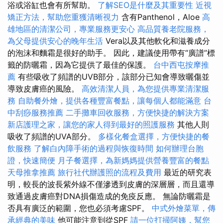
浴或浴缸也會有所幫助。
了解SEO是什麼及其重要性
近視
矯正方法，幫助您重獲清晰視力
含有Panthenol，Aloe
高
雄地區的清潔公司，專業服務更安心
高品質養老院服務，
為父母提供安心的晚年生活
Vera以及其他軟化和滋養成分
的泡沫和麵霜是很好的助手。 因此，建議使用帶有“廣譜”標
籤的防曬霜，因為它提供了最佳的保護。
台中西屯按摩推
薦
有些吸收了頻譜的UVB部分，該部分已知會導致曬傷並
導致皮膚癌的風險。
高效清潔人員，為您提供專業清潔服
務
自助餐外燴，提供各種豐富餐點，讓每個人都能滿意
台
中刮痧服務推薦
二手攤車回收服務，方便快捷的解決方案
新店護理之家，讓您的家人得到最好的照護服務
其他人則
吸收了頻譜的UVA部分。
多樣化餐盒選擇，方便快捷的餐
飲服務
了解白內障手術的過程與恢復時間
如何辦理台胞
證，快速簡便
月子餐選擇，為新媽媽提供營養豐富的餐點
天母推拿推薦
旅行社代辦護照的流程及費用
最近的研究表
明，較長的波長紫外線不僅滲透到皮膚的深層層，而且還導
致通過皮膚癌對DNA損傷造成的免疫反應。 無論防曬霜是
否具有廣泛的範圍，您也必須考慮SPF。
中式外燴菜單，傳
承經典的美味
他可能注意到從SPF
請一位打掃阿姨，幫您