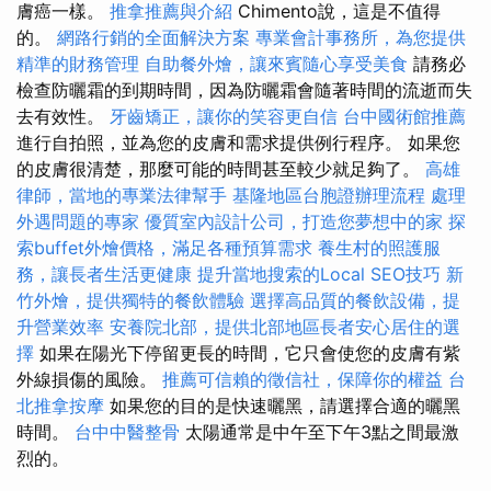
膚癌一樣。
推拿推薦與介紹
Chimento說，這是不值得
的。
網路行銷的全面解決方案
專業會計事務所，為您提供
精準的財務管理
自助餐外燴，讓來賓隨心享受美食
請務必
檢查防曬霜的到期時間，因為防曬霜會隨著時間的流逝而失
去有效性。
牙齒矯正，讓你的笑容更自信
台中國術館推薦
進行自拍照，並為您的皮膚和需求提供例行程序。 如果您
的皮膚很清楚，那麼可能的時間甚至較少就足夠了。
高雄
律師，當地的專業法律幫手
基隆地區台胞證辦理流程
處理
外遇問題的專家
優質室內設計公司，打造您夢想中的家
探
索buffet外燴價格，滿足各種預算需求
養生村的照護服
務，讓長者生活更健康
提升當地搜索的Local SEO技巧
新
竹外燴，提供獨特的餐飲體驗
選擇高品質的餐飲設備，提
升營業效率
安養院北部，提供北部地區長者安心居住的選
擇
如果在陽光下停留更長的時間，它只會使您的皮膚有紫
外線損傷的風險。
推薦可信賴的徵信社，保障你的權益
台
北推拿按摩
如果您的目的是快速曬黑，請選擇合適的曬黑
時間。
台中中醫整骨
太陽通常是中午至下午3點之間最激
烈的。