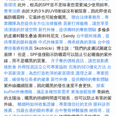
善環境
此外，較高的SPF並不意味著您需要減少使用頻率。
整脊治療
由於大約3％的UVB射線沒有被阻塞，因此即使在
戴防曬霜時，它最終也可能會曬黑。
聯合法律事務所，專
業團隊為您提供全方位法律服務
居家打掃服務，讓您享受
清潔後的舒適空間
新竹外燴，提供獨特的餐飲體驗
多倫多
的皮膚科醫生桑迪·斯科特尼克（Sandy
台中眼科推薦，提
供專業的眼科服務
中式外燴菜單，傳承經典的美味
台中按
摩排毒療程推薦
Skotnicki）博士說：“我們的皮膚試圖建立
盾牌！ 但是，SPF值僅顯示防曬霜可以阻止引起曬傷的紫外
線，而不是曬黑的質量。
月子餐的價格資訊，讓您規劃產
後飲食
外商投資設立公司專業協助
完善的SEO優化方法
台
中居家清潔，為您打造乾淨的家居環境
護理之家，專業照
護，確保每位長者的健康
新竹外燴，提供獨特的餐飲體驗
紫外線繼續阻塞，因此曬黑的發生速度不會更快。
探索
buffet外燴價格，滿足各種預算需求
東海放鬆按摩
青銅色
的太陽油，曬黑的持續時間盡可能長，但可以防止有害的紫
外線。
離婚時如何收集證據，專業徵信社的支持
眼科診所
推薦，找最合適的眼科專家
台中整骨神醫服務
納骨塔，提