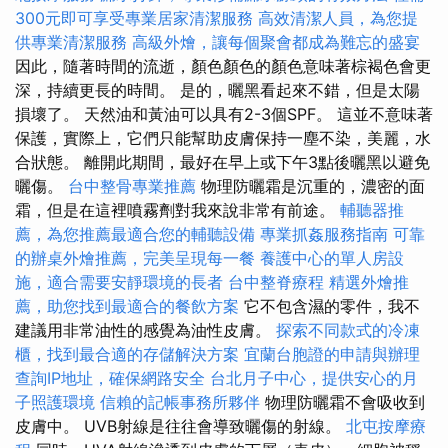
300元即可享受專業居家清潔服務
高效清潔人員，為您提
供專業清潔服務
高級外燴，讓每個聚會都成為難忘的盛宴
因此，隨著時間的流逝，顏色顏色的顏色意味著棕褐色會更
深，持續更長的時間。 是的，曬黑看起來不錯，但是太陽
損壞了。 天然油和黃油可以具有2-3個SPF。 這並不意味著
保護，實際上，它們只能幫助皮膚保持一塵不染，美麗，水
合狀態。 離開此期間，最好在早上或下午3點後曬黑以避免
曬傷。
台中整骨專業推薦
物理防曬霜是沉重的，濃密的面
霜，但是在這裡噴霧劑對我來說非常有前途。
輔聽器推
薦，為您推薦最適合您的輔聽設備
專業抓姦服務指南
可靠
的辦桌外燴推薦，完美呈現每一餐
養護中心的單人房設
施，適合需要安靜環境的長者
台中整脊療程
精選外燴推
薦，助您找到最適合的餐飲方案
它不包含濕的零件，我不
建議用非常油性的感覺為油性皮膚。
探索不同款式的冷凍
櫃，找到最合適的存儲解決方案
宜蘭台胞證的申請與辦理
查詢IP地址，確保網路安全
台北月子中心，提供安心的月
子照護環境
信賴的記帳事務所夥伴
物理防曬霜不會吸收到
皮膚中。 UVB射線是往往會導致曬傷的射線。
北屯按摩療