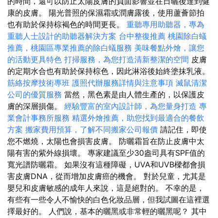
的時間，還可以防止太陽皮膚的負面影響並在日曬後達到健
康的皮膚。 陽光普照的保濕霜或潤膚露後，使用蘆薈節拍
也有助於保持棕褐色的時間更長。
重聽專用助聽器，專為
重聽人士設計的助聽器解決方案
台中整復推薦
桃園除白蟻
推薦，桃園區專業推薦的除白蟻服務
美味餐點外燴，讓您
的活動更具特色
打掃服務，為您打造清新整潔的空間
皮膚
的定期水合也有助於保持棕色，因此淋浴後始終塗抹乳液。
筋絡按摩技術專班
護照代辦服務詳情與注意事項
滅鼠清潔
公司的優質服務
當然，黑色素是由人體生產的，以保護皮
膚的深層損傷。
經驗豐富的室內設計師，為您量身打造
專
業會計事務所服務
精選外燴推薦，助您找到最適合的餐飲
方案
搬家費用預算，了解不同搬家公司報價
請記住，即使
您不燃燒，太陽也會損害皮膚。 防曬霜旨在防止皮膚中太
陽有害的紫外線損壞。 專家建議至少30盎司具有SPF值的
寬光譜防曬霜。 如果沒有這種障礙，UVA和UVB樑都會損
害皮膚DNA，從而增加皮膚癌的機會。 對於兒童，尤其是
嬰兒和皮膚敏感的成年人來說，這是絕對的。 不幸的是，
有些有一些令人不愉快的白色化妝品層，但我試圖在這裡選
擇最好的。 人們說，基本的曬黑或非常輕的曬黑呢？ 其中