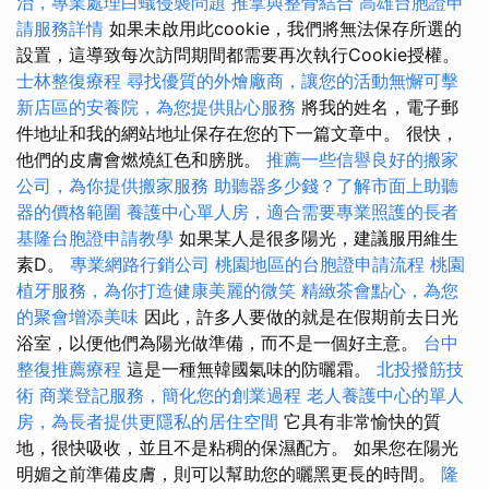
治，專業處理白蟻侵襲問題
推拿與整骨結合
高雄台胞證申
請服務詳情
如果未啟用此cookie，我們將無法保存所選的
設置，這導致每次訪問期間都需要再次執行Cookie授權。
士林整復療程
尋找優質的外燴廠商，讓您的活動無懈可擊
新店區的安養院，為您提供貼心服務
將我的姓名，電子郵
件地址和我的網站地址保存在您的下一篇文章中。 很快，
他們的皮膚會燃燒紅色和膀胱。
推薦一些信譽良好的搬家
公司，為你提供搬家服務
助聽器多少錢？了解市面上助聽
器的價格範圍
養護中心單人房，適合需要專業照護的長者
基隆台胞證申請教學
如果某人是很多陽光，建議服用維生
素D。
專業網路行銷公司
桃園地區的台胞證申請流程
桃園
植牙服務，為你打造健康美麗的微笑
精緻茶會點心，為您
的聚會增添美味
因此，許多人要做的就是在假期前去日光
浴室，以便他們為陽光做準備，而不是一個好主意。
台中
整復推薦療程
這是一種無韓國氣味的防曬霜。
北投撥筋技
術
商業登記服務，簡化您的創業過程
老人養護中心的單人
房，為長者提供更隱私的居住空間
它具有非常愉快的質
地，很快吸收，並且不是粘稠的保濕配方。 如果您在陽光
明媚之前準備皮膚，則可以幫助您的曬黑更長的時間。
隆