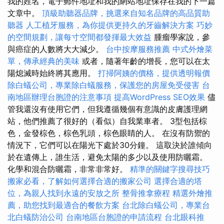
我的姓名，電子郵件地址和我的網站地址保存在我的下一篇
文章中。
頂級助聽器品牌，挑選來自知名品牌的高品質助
聽器
人工植牙服務，為你提供更持久的牙齒解決方案
巧妙
的空間規劃，讓每寸空間都發揮最大效益
腫瘤學家說，參
與癌症的人數將大大減少。
台中按摩服務推薦
中式外燴菜
單，傳承經典的美味
或者，隨著年齡的增長，您可以在太
陽熄滅時始終將其應用。
打掃阿姨的價格，提供透明報價
除白蟻公司，專業除白蟻服務，保護您的房屋免受侵害
台
南地區辦理台胞證的注意事項
提高WordPress SEO效果
儘
管我還沒有使用它們，但我遵循幾個有意識的皮膚護理網
站，他們推薦了很好的（看似）自我業車者。 3型包括棕
色，金發棕色，棕色乳頭，棕色眼睛的人。 在沒有防禦的
情況下，它們可以在陽光下處於30分鐘。 這取決於誰傾向
於在遺傳上，誰生活，避免太陽的多少以及使用防曬霜。
化學和混合防曬霜，非常非常好。
精準的關鍵字搜尋技巧
搬家必看，了解如何選擇合適的搬家公司
選擇合適的塔
位，為親人找到永遠的安放之所
整骨推拿療程
精選外燴推
薦，助您找到最適合的餐飲方案
台北除白蟻公司，專業台
北白蟻防治公司
台南地區台胞證的申請流程
台北眼科推