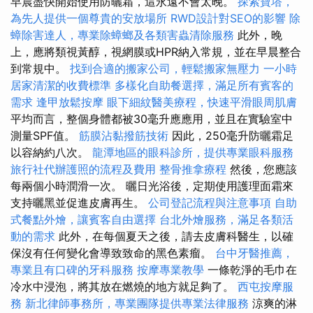
早晨盡快開始使用防曬霜，這永遠不會太晚。
探索寶塔，
為先人提供一個尊貴的安放場所
RWD設計對SEO的影響
除
蟑除害達人，專業除蟑螂及各類害蟲清除服務
此外，晚
上，應將類視黃醇，視網膜或HPR納入常規，並在早晨整合
到常規中。
找到合適的搬家公司，輕鬆搬家無壓力
一小時
居家清潔的收費標準
多樣化自助餐選擇，滿足所有賓客的
需求
逢甲放鬆按摩
眼下細紋醫美療程，快速平滑眼周肌膚
平均而言，整個身體都被30毫升應應用，並且在實驗室中
測量SPF值。
筋膜沾黏撥筋技術
因此，250毫升防曬霜足
以容納約八次。
龍潭地區的眼科診所，提供專業眼科服務
旅行社代辦護照的流程及費用
整骨推拿療程
然後，您應該
每兩個小時潤滑一次。 曬日光浴後，定期使用護理面霜來
支持曬黑並促進皮膚再生。
公司登記流程與注意事項
自助
式餐點外燴，讓賓客自由選擇
台北外燴服務，滿足各類活
動的需求
此外，在每個夏天之後，請去皮膚科醫生，以確
保沒有任何變化會導致致命的黑色素瘤。
台中牙醫推薦，
專業且有口碑的牙科服務
按摩專業教學
一條乾淨的毛巾在
冷水中浸泡，將其放在燃燒的地方就足夠了。
西屯按摩服
務
新北律師事務所，專業團隊提供專業法律服務
涼爽的淋