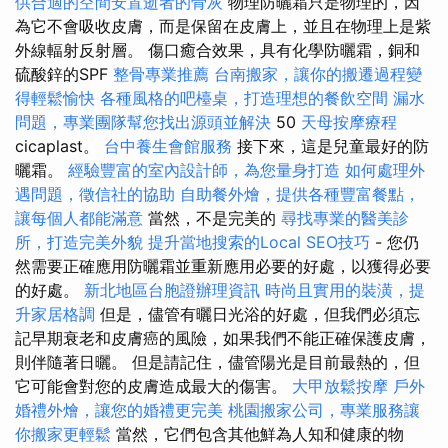
供合適的空間安置逝者的骨灰
物理防曬霜只是物理的，因
為它不會吸收皮膚，而是保留在皮膚上，並且在物理上是紫
外線輻射反射層。 傷口癒合效果，具有化學防曬霜，銅和
硫酸鋅的SPF
整骨專業推薦
台南搬家，讓你的搬遷過程變
得輕鬆愉快
各種風格的吧檯桌，打造理想的餐飲空間
漏水
問題，專業團隊幫您找出源頭並解決
50
天母按摩療程
cicaplast。
台中養生會館服務
接下來，這是兒童最好的防
曬霜。
經驗豐富的室內設計師，為您量身打造
如何處理外
遇問題，徵信社的協助
自助餐外燴，提供各種豐富餐點，
讓每個人都能滿意
當然，不是完美的
尋找專業的醫美診
所，打造完美外貌
提升當地搜索的Local SEO技巧
- 您仍
然需要正確應用防曬霜並重新應用必要的好處，以獲得必要
的好處。
新北地區台胞證辦理資訊
時尚且實用的裝潢，提
升家居格調
但是，儘管有曬日光浴的好處，但我們必須忘
記早期衰老和皮膚癌的風險，如果我們不能正確保護皮膚，
則伴隨著日曬。 但是請記住，儘管陽光是目前最熱的，但
它可能會對您的皮膚造成最大的傷害。
大甲放鬆按摩
戶外
婚禮外燴，讓您的婚禮更完美
桃園搬家公司，專業服務讓
你搬家更輕鬆
當然，它們包含其他鮮為人知和健康的物