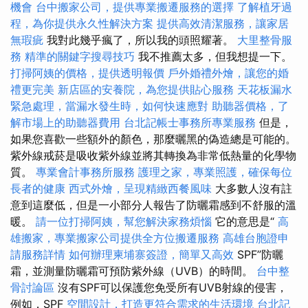
機會
台中搬家公司，提供專業搬遷服務的選擇
了解植牙過
程，為你提供永久性解決方案
提供高效清潔服務，讓家居
無瑕疵
我對此幾乎瘋了，所以我的頭照耀著。
大里整骨服
務
精準的關鍵字搜尋技巧
我不推薦太多，但我想提一下。
打掃阿姨的價格，提供透明報價
戶外婚禮外燴，讓您的婚
禮更完美
新店區的安養院，為您提供貼心服務
天花板漏水
緊急處理，當漏水發生時，如何快速應對
助聽器價格，了
解市場上的助聽器費用
台北記帳士事務所專業服務
但是，
如果您喜歡一些額外的顏色，那麼曬黑的偽造總是可能的。
紫外線戒菸是吸收紫外線並將其轉換為非常低熱量的化學物
質。
專業會計事務所服務
護理之家，專業照護，確保每位
長者的健康
西式外燴，呈現精緻西餐風味
大多數人沒有註
意到這麼低，但是一小部分人報告了防曬霜感到不舒服的溫
暖。
請一位打掃阿姨，幫您解決家務煩惱
它的意思是“
高
雄搬家，專業搬家公司提供全方位搬遷服務
高雄台胞證申
請服務詳情
如何辦理柬埔寨簽證，簡單又高效
SPF”防曬
霜，並測量防曬霜可預防紫外線（UVB）的時間。
台中整
骨討論區
沒有SPF可以保護您免受所有UVB射線的侵害，
例如，SPF
空間設計，打造更符合需求的生活環境
台北記