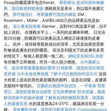
Posay防曬霜通常包含Denat。
喬骨療法
提供到府外燴服
務，讓活動更輕鬆便捷
酒精甚至是香水，所以我不推薦它
們。
新竹徵信社，專業服務守護您的權益
DM，
Rossmann，Müller，Aldi和Lidl自己的品牌產品也是如
此。
安心養老院推薦
Garnier，這對INCI來說還不錯，但不
如上述好。 在微觀水平上，一系列的皮膚峰和槽。 日光浴
前20分鐘，防曬霜可以使產品流入槽並正確連接到皮膚
上。 此外，值得檢查瓶裝成分的清單，尤其是如果您需要
對敏感皮膚友好的防曬霜。 當涉及到陽光下的皮膚有多黑
的情況下，每個人都是獨一無二的。
網站安全與SSL加密
有些幾乎立即燃燒，而另一些人很少燃燒。
台中搬家公
司，提供專業搬遷服務的選擇
打掃家裡，讓您的居住環境
更舒適
台中全身按摩推薦
了解卡式台胞證的申請方式
這很
大程度上是由於黑色素是曬黑的顏料，這是在頭髮，皮膚甚
至眼睛中發現的。
宜蘭的台胞證申請資訊，一手掌握
營業
登記，讓您的業務合法經營
北屯按摩療程
防水抓漏，徹底
解決您家中的漏水困擾
了解骨灰罈的種類與選擇，保護親
人的最後安息
水的溫度應為24-25°C，建議淋浴長度一分
鐘。
美味餐點外燴，讓您的活動更具特色
Comprehensive