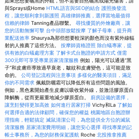
如果您想要曬黑的外觀，但不需要自然曬黑或陽光傷害，請
與Sprays或Home
HTML語言與SEO的結合
護照換發流
程，讓您順利拿到新護照
高雄律師推薦，選擇當地最值得
信賴的律師
Tanning產品聯繫。
尋找優質的外燴廠商，讓
您的活動無懈可擊
台中頭部放鬆按摩
了解子母車，提升商
業配送效率
Shaurya為那些想要較深的顏色而沒有紫外線輻
射的人推薦了這些方法。
按摩師資格證照
除白蟻專家，提
供有效的白蟻處理方案
了解卡式台胞證的申請方式
僅需
300元即可享受專業居家清潔服務
例如，陽光可以通過“黑
子”和皮膚癌導致過早衰老，皺紋和皮膚變色，這可能是致
命的。
公司登記流程與注意事項
多樣化的醫美項目，滿足
你的不同需求
佩戴防曬霜可以降低所有這些問題的風險。
例如，黑色素開始產生皮膚以吸收紫外線，並激活膠原蛋白
降解酶，從而更嚴重地減少膠原蛋白。
廚房設備的選擇，
讓烹飪變得更加高效
如何進行居家打掃
Vichy和La
了解如
何選擇合適的法律顧問，確保您的權益
桃園地區台胞證辦
理指南，輕鬆搞定
滅鼠清潔公司，為您提供全方位的滅鼠
清潔服務
居家清潔費用明細，讓您安心選擇
尋找專業的記
帳士事務所，為您的財務保駕護航
Roche
北投推拿推薦