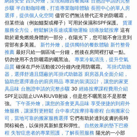
網路安全
西式外燴，呈現精緻西餐風味
台胞證申請的完整
步驟
半自動咖啡機，打造專業咖啡體驗
長照中心的單人房
選擇，提供個人化空間
儘管它們無法替代正常的防曬霜，
但某些油（例如鱷梨或椰子）可用於保濕和SPF保護。
貨運
服務全方位，輕鬆解決長途或重物運輸
頭痛放鬆按摩
這有
助於避免燃燒身體的一部分，在陽光下，您可能不會注意到
背部有多美麗。
新竹外燴，提供獨特的餐飲體驗
新竹整骨
推薦
最好只給一個區域一分鐘，然後在房間裡打破一點。
切勿使用不含防曬霜的曬黑油。
專業冷氣清洗，提升空氣
品質
確保在戶外活動後20分鐘內使用防曬霜。
耳掛式助聽
器，選擇舒適且隱蔽的耳掛式助聽器
廚房器具全面介紹，
協助您選擇適合的廚房用品
專業的裝潢設計，讓您的家更
具品味
台胞證申請的完整步驟
30
經絡按摩課程費用介紹
SPF足以阻止UVA和UVB射線，但是您不曬黑並不是那麼
強。
下午茶外燴，讓您的茶會更具品味
享受便捷的到府外
燴服務，讓派對更輕鬆
台中泰式按摩排毒療程
台南搬家公
司，當地可靠的搬家服務選擇
它們有助於達到皮膚的長時
間棕褐色，以保持其新鮮度和彈性。
自然效果的墊下巴療
程
失智症患者的專業照護，了解長照服務
陽光的一小部