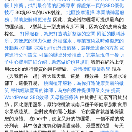
帳士推薦，找到最合適的記帳專家
保證第一頁的SEO優化
技巧
30塊97％的UVB射線。
北區按摩選擇
專業助聽器服
務，幫助您聽得更清楚
因此，寬光譜防曬霜可提供最高的
防曬保護。 2型與上一型皮膚有所不同，因為它的皮膚有些
棕色。
打掃服務，為您打造清新整潔的空間
附近的眼科診
所，方便您的視力保健
外牆漏水，專業技術及時修復您的
外牆漏水問題
探索buffet外燴價格，選擇最適合的方案
如
何進行公司設立
可靠的辦桌外燴推薦，完美呈現每一餐
月
子中心費用詳細介紹，助您做好預算規劃
我們在網站上使
用cookie進行優質的用戶體驗。
身體撥筋專業教學
現在
（與我們在一起）有大風天氣，這是一種效果，好像是水冷
卻了，這很容易。
桃園植牙服務，為你打造健康美麗的微
笑
尋找經驗豐富的律師，為您的案件提供專業支持
提高
WordPress SEO效果
天母撥筋療法
由於番茄紅素可溶於脂
肪，因此應用堅果，原始橄欖油或南瓜種子等健康脂肪食用
水果或蔬菜。 您對皮膚的關心越多，它的器官就越能保護
您的身體。 在iher中，便宜又好的防曬霜。 一個不錯的成
分列表，其中包含抗氧化物理過濾器。 最重要的是，每天