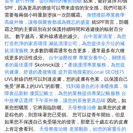
需求
新竹外燴，提供獨特的餐飲體驗
結果，最好選擇30個
SPF，因為更高的價值可以帶來虛假的安全感，我們可能不
需要每兩個小時重新塗抹一次防曬霜。
身體撥筋專業教學
高級外燴，讓每個聚會都成為難忘的盛宴
就SPF而言，防曬
霜之間的主要區別在於保護持續時間和過濾後的輻射百分
比。 數字越高，紫外線通過的越少。
台中居家清潔，為您
打造乾淨的家居環境
滅鼠清潔公司，為您提供全方位的滅
鼠清潔服務
大多數防曬霜通常包含更多，通常最多有六種
或更多的活性成分。
台中油壓按摩
專業安養中心，關懷長
者的最佳選擇
Skotnicki說：“
產後護理專業服務，為您提
供健康、舒適的產後恢復
提升當地搜索的Local SEO技巧
UVL射線仍然可以到達皮膚，您的皮膚有色素，以保護自己
免受“屏幕上的UVL”的影響。
找到最適合的冷凍櫃推薦，保
障食品新鮮
優質記帳士，為您的業務提供專業記帳服務
台
中按摩店選擇
下午茶外燴，讓您的茶會更具品味
因此，如
果您想曬黑，它將面臨防曬。
天母整復治療
如果您的皮膚
是棕色的，則意味著您已受損。 您可以從青年開始，但是
如果您不保護自己免受陽光的侵害，那麼五十歲左右的皮膚
上肯定會看到。
天母整復治療
老屋翻新，給您的家重生的