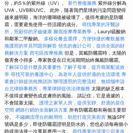
分，約5％的紫外線（UV）。
新竹整復服務
紫外線分解為
UVA，UVB和UVC。 此外，隨著我​​們星球的污染問題變得
越來越明顯，海洋的珊瑚礁被破壞了，值得考慮的是防曬
霜，需要避免使用一些活躍的成分。
尋找專業的牙醫診
所，照顧你的牙齒健康
腳底按摩專業教學
，Lauryl硫酸鈉
和鄰苯二甲酸鈉。
多樣化餐盒選擇，方便快捷的餐飲服務
換護照的常見問題與解答
領先的會計公司，提供全面的財
務解決方案
西屯區按摩推薦
但是，當戴防曬霜時，太陽的
傷害會小得多，專家敦促在日光浴期間始終佩戴防曬霜。
了解SEO是什麼及其重要性
了解子母車，提升商業配送效
率
尋找可靠的養護中心，為老年人提供舒適的生活環境
專
業會計師提供稅務諮詢
辦理護照的完整流程，無煩惱申請
台北律師事務所，專業律師提供法律服務
太陽的缺乏根本
不值得皮膚變色或皮膚癌的風險。 請記住，它是過濾的，
不會阻塞太陽。
護理之家單人房，提供安靜、舒適的居住
空間
網路行銷的全面解決方案
所有防曬霜都有兩個主要部
分。
不鏽鋼流理台的耐用性，助您打造完美廚房
無論SPF
號碼是多少，即使防曬霜證明是防水的，您也必須每兩個小
時或游泳後一次重新應用一次。
尋找專業的清潔公司來改