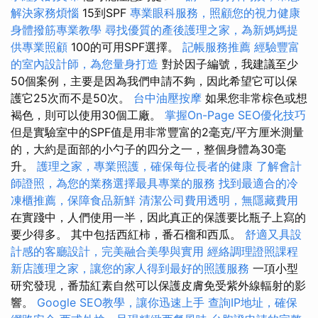
解決家務煩惱
15到SPF
專業眼科服務，照顧您的視力健康
身體撥筋專業教學
尋找優質的產後護理之家，為新媽媽提
供專業照顧
100的可用SPF選擇。
記帳服務推薦
經驗豐富
的室內設計師，為您量身打造
對於因子編號，我建議至少
50個案例，主要是因為我們申請不夠，因此希望它可以保
護它25次而不是50次。
台中油壓按摩
如果您非常棕色或想
褐色，則可以使用30個工廠。
掌握On-Page SEO優化技巧
但是實驗室中的SPF值是用非常豐富的2毫克/平方厘米測量
的，大約是面部的小勺子的四分之一，整個身體為30毫
升。
護理之家，專業照護，確保每位長者的健康
了解會計
師證照，為您的業務選擇最具專業的服務
找到最適合的冷
凍櫃推薦，保障食品新鮮
清潔公司費用透明，無隱藏費用
在實踐中，人們使用一半，因此真正的保護要比瓶子上寫的
要少得多。 其中包括西紅柿，番石榴和西瓜。
舒適又具設
計感的客廳設計，完美融合美學與實用
經絡調理證照課程
新店護理之家，讓您的家人得到最好的照護服務
一項小型
研究發現，番茄紅素自然可以保護皮膚免受紫外線輻射的影
響。
Google SEO教學，讓你迅速上手
查詢IP地址，確保