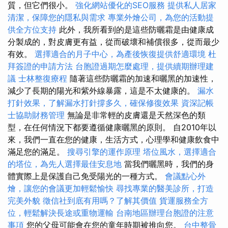
質，但它們很小。
強化網站優化的SEO服務
提供私人居家
清潔，保障您的隱私與需求
專業外燴公司，為您的活動提
供全方位支持
此外，我所看到的是這些防曬霜是由健康成
分製成的，對皮膚更有益，從而破壞和補償很多，從而最少
有效。
選擇適合的月子中心，為產後恢復提供舒適環境
杜
拜簽證的申請方法
台胞證過期怎麼處理，提供續期辦理建
議
士林整復療程
隨著這些防曬霜的加速和曬黑的加速性，
減少了長期的陽光和紫外線暴露，這是不太健康的。
漏水
打針效果，了解漏水打針撐多久，確保修復效果
資深記帳
士協助財務管理
無論是非常輕的皮膚還是天然深色的類
型，在任何情況下都要遵循健康曬黑的原則。 自2010年以
來，我們一直在您的健康，生活方式，心理學和健康飲食中
滿足您的滿足。
搜尋引擎的運作原理
塔位風水，選擇適合
的塔位，為先人選擇最佳安息地
當我們曬黑時，我們的身
體實際上是保護自己免受陽光的一種方式。
會議點心外
燴，讓您的會議更加輕鬆愉快
尋找專業的醫美診所，打造
完美外貌
徵信社到底有用嗎？了解其價值
貨運服務全方
位，輕鬆解決長途或重物運輸
台南地區辦理台胞證的注意
事項
您的父母可能會在您的童年時期被推向您。
台中整骨