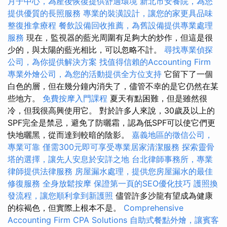
月子中心，為產後恢復提供舒適環境
新北市安養院，為您
提供優質的長照服務
專業的裝潢設計，讓您的家更具品味
整復推拿療程
餐飲設備回收推薦，為舊設備提供專業處理
服務
現在，監視器的藍光周圍有足夠大的炒作，但這是很
少的，與太陽的藍光相比，可以忽略不計。
尋找專業偵探
公司，為你提供解決方案
找值得信賴的Accounting Firm
專業外燴公司，為您的活動提供全方位支持
它留下了一個
白色的層，但在幾分鐘內消失了，儘管不幸的是它仍然在某
些地方。
免費按摩入門課程
夏天有點困難，但是雖然很
冷，但我很高興使用它。 對於許多人來說，30歲及以上的
SPF完全是禁忌，避免了防曬霜，認為低SPF可以使它們更
快地曬黑，從而達到較暗的陰影。
嘉義地區的徵信公司，
專業可靠
僅需300元即可享受專業居家清潔服務
探索靈骨
塔的選擇，讓先人安息於安詳之地
台北律師事務所，專業
律師提供法律服務
房屋漏水處理，提供您房屋漏水的最佳
修復服務
全身放鬆按摩
保證第一頁的SEO優化技巧
護照換
發流程，讓您順利拿到新護照
儘管許多沙龍有望成為健康
的棕褐色，但實際上根本不是。
Comprehensive
Accounting Firm CPA Solutions
自助式餐點外燴，讓賓客