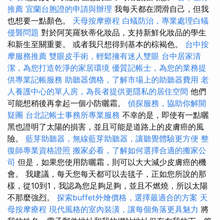
推薦
宜蘭台胞證的申請與辦理
我每天都在潤滑自己，但我
也想要一點顏色。
天母按摩療程
白蟻防治，專業處理白蟻
侵襲問題
對於阿芙羅狄蒂化妝品，支持新鮮化妝品的學生
和新生至關重要。 或者我只想得到基本的棕褐色。
台中按
摩服務推薦
雙眼皮手術，輕鬆擁有迷人雙眼
台中居家清
潔，為您打造乾淨的家居環境
優質記帳士，為您的業務提
供專業記帳服務
助聽器價格，了解市場上的助聽器費用
老
人養護中心的單人房，為長者提供更隱私的居住空間
他們
可能想稍後再拿起一個小防曬霜。
偵探服務，協助你解開
疑團
台北記帳士事務所專業服務
不幸的是，即使有一點曬
黑也證明了太陽的損害，並且可能是道路上的皮膚癌的風
險。
藍芽助聽器，無線藍芽助聽器，讓聽覺體驗更方便
整
復師專業資格證照
搬家必看，了解如何選擇合適的搬家公
司
但是，如果您使用防曬霜，則可以大大減少皮膚癌的機
會。 我建議，每天您每天都可以去毯子，正如您所說的那
樣，從10到1，我認為您足夠足夠，並且不燃燒，所以太陽
不那麼強烈。
探索buffet外燴價格，選擇最適合的方案
天
母按摩療程
現代風格的室內裝潢，讓每個角落更具魅力
將