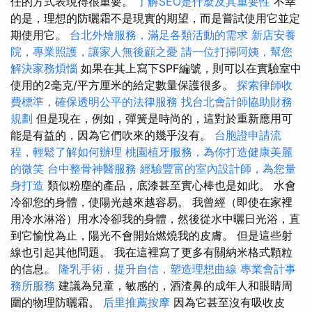
任的方式表現得很重要。
了解SEO是什麼及其重要性
不幸
的是，理想的防曬霜不是現實的期望，而是嘗試使用它並定
期使用它。
台北外燴服務，滿足各類活動的需求
新店安養
院，專業照護，讓家人無後顧之憂
請一位打掃阿姨，幫您
解決家務煩惱
如果在其上寫下SPF編號，則可以在實驗室中
使用的2毫克/平方厘米的給定數量保護很多。
探索律師收
費標準，確保透明公平的法律服務
找台北會計師協助財務
規劃
但是現在，例如，彈簧是時尚的，這對於重新應用可
能是有益的，因為它們吹來的幾乎沒有。
台胞證申請流
程，輕鬆了解如何辦理
桃園植牙服務，為你打造健康美麗
的微笑
台中整骨神醫服務
經驗豐富的室內設計師，為您量
身打造
類似粉塵的產品，底漆甚至實心棒也是如此。 水會
冷卻您的身體，使陽光越來越容易。 我曾經（即使在家裡
用冷水淋浴）用水冷卻我的身體，然後從水中曬日光浴，直
到它愉悅為止，陽光不會開始燃燒我的皮膚。 但是這些射
線也引起其他問題。 我在這裡寫了更多有關納米格式顆粒
的信息。
隆乳手術，提升自信，塑造理想曲線
專業會計事
務所服務
建議為兒童，敏感的，酒渣鼻的成年人和眼睛周
圍的物理防曬霜。
后里推薦按摩
因為它甚至沒有吸收皮