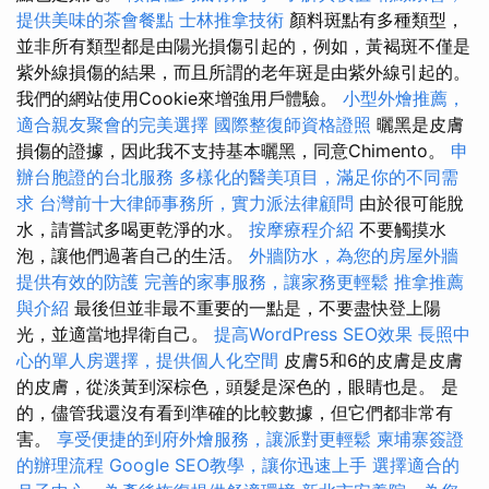
提供美味的茶會餐點
士林推拿技術
顏料斑點有多種類型，
並非所有類型都是由陽光損傷引起的，例如，黃褐斑不僅是
紫外線損傷的結果，而且所謂的老年斑是由紫外線引起的。
我們的網站使用Cookie來增強用戶體驗。
小型外燴推薦，
適合親友聚會的完美選擇
國際整復師資格證照
曬黑是皮膚
損傷的證據，因此我不支持基本曬黑，同意Chimento。
申
辦台胞證的台北服務
多樣化的醫美項目，滿足你的不同需
求
台灣前十大律師事務所，實力派法律顧問
由於很可能脫
水，請嘗試多喝更乾淨的水。
按摩療程介紹
不要觸摸水
泡，讓他們過著自己的生活。
外牆防水，為您的房屋外牆
提供有效的防護
完善的家事服務，讓家務更輕鬆
推拿推薦
與介紹
最後但並非最不重要的一點是，不要盡快登上陽
光，並適當地捍衛自己。
提高WordPress SEO效果
長照中
心的單人房選擇，提供個人化空間
皮膚5和6的皮膚是皮膚
的皮膚，從淡黃到深棕色，頭髮是深色的，眼睛也是。 是
的，儘管我還沒有看到準確的比較數據，但它們都非常有
害。
享受便捷的到府外燴服務，讓派對更輕鬆
柬埔寨簽證
的辦理流程
Google SEO教學，讓你迅速上手
選擇適合的