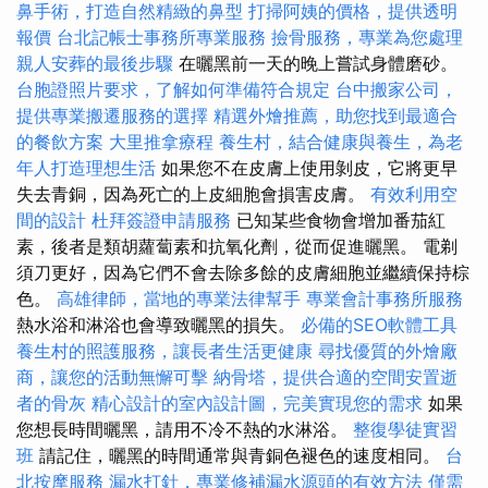
鼻手術，打造自然精緻的鼻型
打掃阿姨的價格，提供透明
報價
台北記帳士事務所專業服務
撿骨服務，專業為您處理
親人安葬的最後步驟
在曬黑前一天的晚上嘗試身體磨砂。
台胞證照片要求，了解如何準備符合規定
台中搬家公司，
提供專業搬遷服務的選擇
精選外燴推薦，助您找到最適合
的餐飲方案
大里推拿療程
養生村，結合健康與養生，為老
年人打造理想生活
如果您不在皮膚上使用剝皮，它將更早
失去青銅，因為死亡的上皮細胞會損害皮膚。
有效利用空
間的設計
杜拜簽證申請服務
已知某些食物會增加番茄紅
素，後者是類胡蘿蔔素和抗氧化劑，從而促進曬黑。 電剃
須刀更好，因為它們不會去除多餘的皮膚細胞並繼續保持棕
色。
高雄律師，當地的專業法律幫手
專業會計事務所服務
熱水浴和淋浴也會導致曬黑的損失。
必備的SEO軟體工具
養生村的照護服務，讓長者生活更健康
尋找優質的外燴廠
商，讓您的活動無懈可擊
納骨塔，提供合適的空間安置逝
者的骨灰
精心設計的室內設計圖，完美實現您的需求
如果
您想長時間曬黑，請用不冷不熱的水淋浴。
整復學徒實習
班
請記住，曬黑的時間通常與青銅色褪色的速度相同。
台
北按摩服務
漏水打針，專業修補漏水源頭的有效方法
僅需