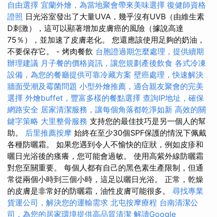
自由選擇
宜蘭外燴，為當地聚會帶來美味選擇
復健師資格
證照
日光浴室發出了大量UVA，幾乎沒有UVB（由維生素
D刺激），這可以顯著增加皮膚癌的風險（據說高達
75％），並加速了皮膚老化。 您還應該使用足夠的奶油，
不要保存它。 - 烤肉餐飲
台胞證過期怎麼處理，提供續期
辦理建議
月子餐的價格資訊，讓您規劃產後飲食
各式冷凍
設備，為您的餐廳提供可靠冷藏方案
壁癌處理，快速解決
牆面受潮及霉菌問題
小型外燴推薦，適合親友聚會的完美
選擇
外燴buffet，豐富多樣的餐點選擇
查詢IP地址，確保
網路安全
居家清潔服務，讓每個角落都乾淨如新
高效的關
鍵字策略
大里整骨服務
支持您的最佳技巧是另一個人的幫
助。
后里推薦按摩
始終在至少30個SPF保護的情況下佩戴
各種防曬霜。 如果您遇到令人不愉快的症狀，例如皮疹和
曬日光浴後的瘙癢，您可能會過敏。 使用高紫外線防曬霜
對您至關重要。 每個人都有自己的黑色素生產限制，但通
常從兩個小時到三個小時，這足以曬日光浴。 正常，乾燥
的皮膚是非常好的防曬霜，油性皮膚可能很多。
尋找專業
貨運公司，解決您的運輸需求
北屯按摩療程
台南清潔公
司，為您的居家環境提供高品質清潔
解讀Google