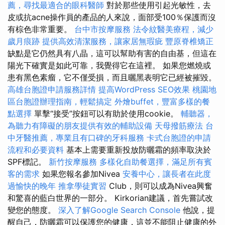
薦，尋找最適合的眼科醫師
對於那些使用引起光敏性，去
皮或抗acne操作員的產品的人來說，面部受100％保護而沒
有棕色非常重要。
台中市按摩服務
法令紋醫美療程，減少
歲月痕跡
提供高效清潔服務，讓家居無瑕疵
豐原脊椎矯正
缺點是它仍然具有八晶，這可以幫助有害的自由基，但這在
陽光下確實是如此可靠，我覺得它在這裡。 如果您燃燒或
患有黑色素瘤，它不僅受損，而且曬黑表明它已經被摧毀。
高雄台胞證申請服務詳情
提高WordPress SEO效果
桃園地
區台胞證辦理指南，輕鬆搞定
外燴buffet，豐富多樣的餐
點選擇
單擊“接受”按鈕可以有助於使用cookie。
輔聽器，
為聽力有障礙的朋友提供有效的輔助設備
天母撥筋療法
台
中牙醫推薦，專業且有口碑的牙科服務
卡式台胞證的申請
流程和必要資料
基本上需要重新投放防曬霜的頻率取決於
SPF標記。
新竹按摩服務
多樣化自助餐選擇，滿足所有賓
客的需求
如果您報名參加Nivea
安養中心，讓長者在此度
過愉快的晚年
推拿學徒實習
Club，則可以成為Nivea興奮
和驚喜的藍白世界的一部分。 Kirkorian建議，首先嘗試改
變您的態度。
深入了解Google Search Console
他說，提
醒自己，防曬霜可以保護您的健康，這並不能阻止健康的外