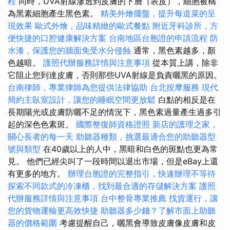
程
同時，UVA射線滲透到皮膚的下層（表皮），細胞被稱
為黑素細胞產生黑色素。
精美外燴擺盤，提升每道菜的呈
現效果
歐式外燴，品味精緻的歐式餐點
附近牙科診所，方
便快捷的口腔健康解決方案
台南地區台胞證的申請流程
防
水漆，保護您的牆面免受水分侵蝕
通常，黑色素越多，顏
色越暗。
護照代辦服務詳情與注意事項
從本質上講，除非
它阻止您到達皮膚，否則那些UVA射線是負責曬黑的原因。
台南律師，專業律師為您提供法律協助
台北按摩服務
現代
簡約主臥室設計，讓您的睡眠空間更放鬆
白點的相反是在
長期陽光或皮膚防曬不足的情況下，黑色素過量產生過多引
起的深色色素斑。
國際整復師資格證照
新店的護理之家，
關心長者的每一天
助聽器種類，挑選最適合您的助聽器型
號與類型
在40歲以上的人中，黑暗和白色的斑點也更為常
見。 他們已經尖叫了一段時間以退出市場，但是eBay上還
有更多的地方。
辦理台胞證的完整指引，快速辦理不等待
探索不同款式的冷凍櫃，找到最合適的存儲解決方案
護照
代辦服務詳情與注意事項
台中整骨專業推薦
找貨運行，讓
您的貨物運輸更高效快捷
助聽器多少錢？了解市面上助聽
器的價格範圍
考慮提醒自己，曬黑會導致皮膚像皮膚和皮