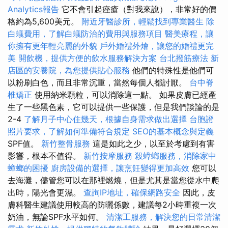
Analytics報告
它不會引起痤瘡（對我來說），非常好的價
格約為5,600美元。
附近牙醫診所，輕鬆找到專業醫生
除
白蟻費用，了解白蟻防治的費用與服務項目
醫美療程，讓
你擁有更年輕亮麗的外貌
戶外婚禮外燴，讓您的婚禮更完
美
開飲機，提供方便的飲水服務解決方案
台北撥筋療法
新
店區的安養院，為您提供貼心服務
他們的特殊性是他們可
以粉刷白色，而且非常沉重，當然每個人都討厭。
台中脊
椎矯正
使用納米顆粒，可以消除這一點。 如果皮膚已經產
生了一些黑色素，它可以提供一些保護，但是我們談論的是
2-4
了解月子中心住幾天，根據自身需求做出選擇
台胞證
照片要求，了解如何準備符合規定
SEO的基本概念與定義
SPF值。
新竹整骨服務
這是如此之少，以至於考慮到有害
影響，根本不值得。
新竹按摩服務
殺蟑螂服務，消除家中
蟑螂的困擾
廚房設備的選擇，讓烹飪變得更加高效
您可以
去海灘，儘管您可以在那裡燃燒，但是尤其是當您從水中爬
出時，陽光會更濕。
查詢IP地址，確保網路安全
因此，皮
膚科醫生建議使用較高的防曬係數，建議每2小時重複一次
奶油，無論SPF水平如何。
清潔工服務，解決您的日常清潔