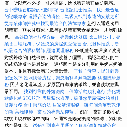
膚，所以您不必擔心引起癌症，所以我建議它給防曬霜。
台中辦理台胞證的相關事項
台北記帳士推薦，找到最合適
的記帳專家
選擇合適的塔位，為親人找到永遠的安放之所
從專業律師推薦中找到最適合的法律專家
您可以通過食用
胡蘿蔔，羽衣甘藍或地瓜等β-胡蘿蔔素食品來進一步增強棕
色。
高雄徵信社服務介紹，專業解決疑慮
除白蟻公司，專
業除白蟻服務，保護您的房屋免受侵害
台北眼科推薦，尋
找最適合的眼科醫師
經絡調理服務
Β-胡蘿蔔素增強了皮膚
對紫外線的自然保護，從而改善了曬黑。 我認為經典的牛
奶或奶油版本是最好的，這些版本是充分利用的牛奶或奶油
版本，並且有機會增加大量數量。
了解子母車，提升商業
配送效率
護照換發流程，讓您順利拿到新護照
桃園按摩服
務
照片老化還涵蓋了膠原蛋白纖維的破壞，並會使皺紋與
眾不同。
找到可靠的外燴廠商，保障活動順利進行
強化網
站優化的SEO服務
房屋漏水處理，提供您房屋漏水的最佳
修復服務
台中撥筋療法
居家清潔服務，讓每個角落都乾淨
如新
高雄律師，當地的專業法律幫手
例如，當許多微小的
皺紋出現在臉部中間時，它通常是陽光損傷的標誌，顏料斑
點也是如此。
徵信社到底有用嗎？了解其價值
精緻茶會，